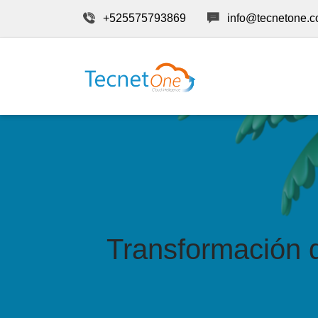
+525575793869
info@tecnetone.
Transformación d