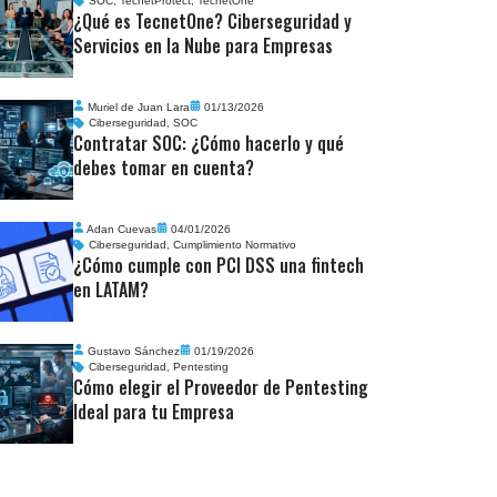
SOC
,
TecnetProtect
,
TecnetOne
¿Qué es TecnetOne? Ciberseguridad y
Servicios en la Nube para Empresas
Muriel de Juan Lara
01/13/2026
Ciberseguridad
,
SOC
Contratar SOC: ¿Cómo hacerlo y qué
debes tomar en cuenta?
Adan Cuevas
04/01/2026
Ciberseguridad
,
Cumplimiento Normativo
¿Cómo cumple con PCI DSS una fintech
en LATAM?
Gustavo Sánchez
01/19/2026
Ciberseguridad
,
Pentesting
Cómo elegir el Proveedor de Pentesting
Ideal para tu Empresa