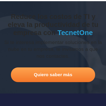
Reduce los costos de TI y
eleva la productividad de tu
empresa con
TecnetOne
Si te interesa implementar soluciones en la
nube en tu empresa, te invitamos a que
nos contactes.
Quiero saber más