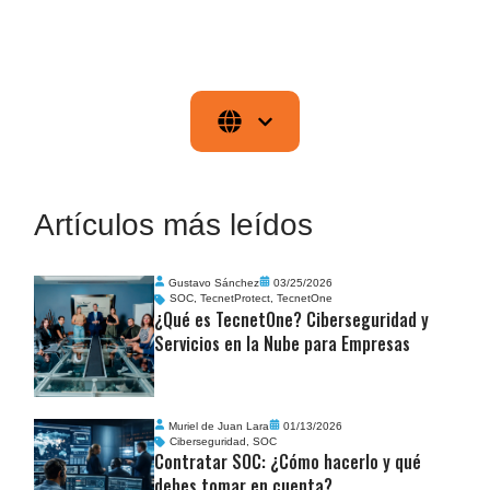
Artículos más leídos
Gustavo Sánchez
03/25/2026
SOC
,
TecnetProtect
,
TecnetOne
¿Qué es TecnetOne? Ciberseguridad y
Servicios en la Nube para Empresas
Muriel de Juan Lara
01/13/2026
Ciberseguridad
,
SOC
Contratar SOC: ¿Cómo hacerlo y qué
debes tomar en cuenta?