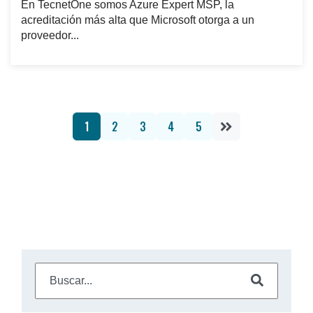
En TecnetOne somos Azure Expert MSP, la
acreditación más alta que Microsoft otorga a un
proveedor...
1
2
3
4
5
Este es un campo de búsqueda con una función de suge
No hay sugerencias porque el campo de búsqueda e