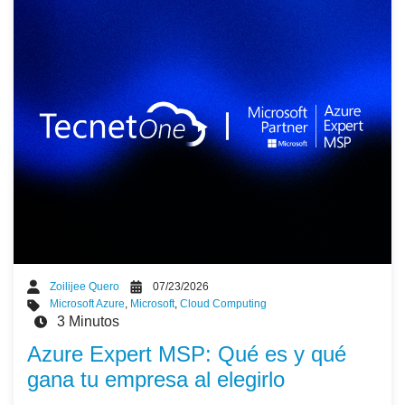
Zoilijee Quero
07/23/2026
Microsoft Azure
,
Microsoft
,
Cloud Computing
3 Minutos
Azure Expert MSP: Qué es y qué
gana tu empresa al elegirlo