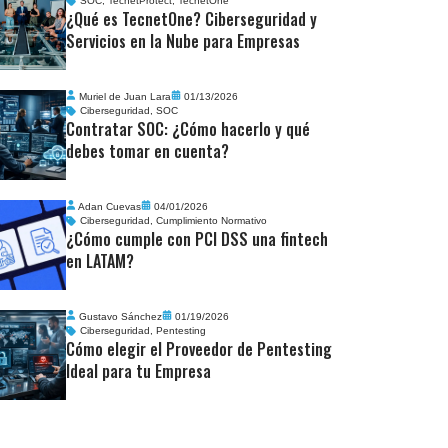
SOC
,
TecnetProtect
,
TecnetOne
¿Qué es TecnetOne? Ciberseguridad y
Servicios en la Nube para Empresas
Muriel de Juan Lara
01/13/2026
Ciberseguridad
,
SOC
Contratar SOC: ¿Cómo hacerlo y qué
debes tomar en cuenta?
Adan Cuevas
04/01/2026
Ciberseguridad
,
Cumplimiento Normativo
¿Cómo cumple con PCI DSS una fintech
en LATAM?
Gustavo Sánchez
01/19/2026
Ciberseguridad
,
Pentesting
Cómo elegir el Proveedor de Pentesting
Ideal para tu Empresa