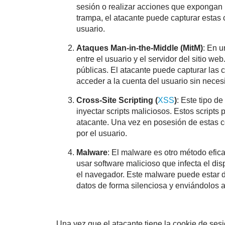
sesión o realizar acciones que expongan 
trampa, el atacante puede capturar estas c
usuario.
Ataques Man-in-the-Middle (MitM)
: En 
entre el usuario y el servidor del sitio w
públicas. El atacante puede capturar las 
acceder a la cuenta del usuario sin nece
Cross-Site Scripting (
XSS
)
: Este tipo d
inyectar scripts maliciosos. Estos scripts
atacante. Una vez en posesión de estas co
por el usuario.
Malware
: El malware es otro método efic
usar software malicioso que infecta el di
el navegador. Este malware puede estar d
datos de forma silenciosa y enviándolos a
Una vez que el atacante tiene la cookie de ses