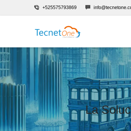
+525575793869
info@tecnetone.
La Soluc