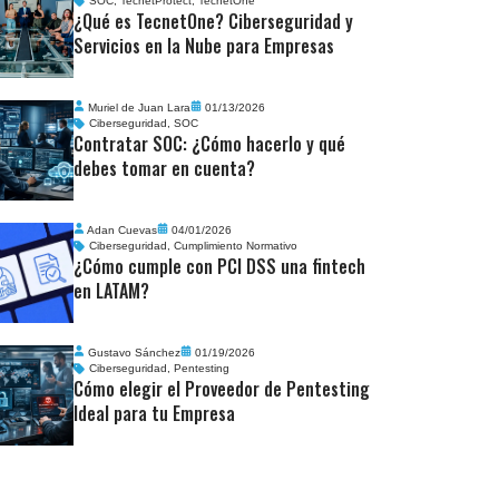
SOC
,
TecnetProtect
,
TecnetOne
¿Qué es TecnetOne? Ciberseguridad y
Servicios en la Nube para Empresas
Muriel de Juan Lara
01/13/2026
Ciberseguridad
,
SOC
Contratar SOC: ¿Cómo hacerlo y qué
debes tomar en cuenta?
Adan Cuevas
04/01/2026
Ciberseguridad
,
Cumplimiento Normativo
¿Cómo cumple con PCI DSS una fintech
en LATAM?
Gustavo Sánchez
01/19/2026
Ciberseguridad
,
Pentesting
Cómo elegir el Proveedor de Pentesting
Ideal para tu Empresa