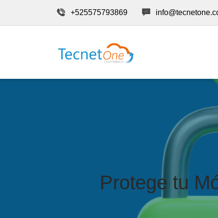
+525575793869
info@tecnetone.
Protege tu Mó