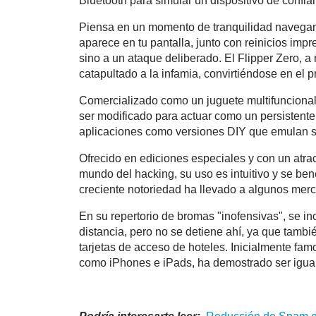
Bluetooth para simular un dispositivo de confia
Piensa en un momento de tranquilidad navegand
aparece en tu pantalla, junto con reinicios impr
sino a un ataque deliberado. El Flipper Zero, 
catapultado a la infamia, convirtiéndose en el pr
Comercializado como un juguete multifuncional 
ser modificado para actuar como un persistente 
aplicaciones como versiones DIY que emulan s
Ofrecido en ediciones especiales y con un atrac
mundo del hacking, su uso es intuitivo y se ben
creciente notoriedad ha llevado a algunos merc
En su repertorio de bromas "inofensivas", se i
distancia, pero no se detiene ahí, ya que tamb
tarjetas de acceso de hoteles. Inicialmente fam
como iPhones e iPads, ha demostrado ser igual 