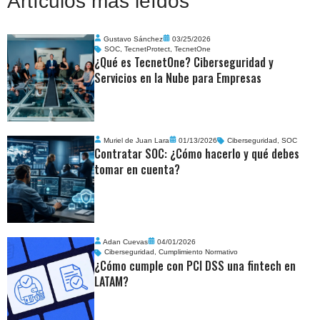
Artículos más leídos
Gustavo Sánchez
03/25/2026
SOC
,
TecnetProtect
,
TecnetOne
¿Qué es TecnetOne? Ciberseguridad y
Servicios en la Nube para Empresas
Muriel de Juan Lara
01/13/2026
Ciberseguridad
,
SOC
Contratar SOC: ¿Cómo hacerlo y qué debes
tomar en cuenta?
Adan Cuevas
04/01/2026
Ciberseguridad
,
Cumplimiento Normativo
¿Cómo cumple con PCI DSS una fintech en
LATAM?