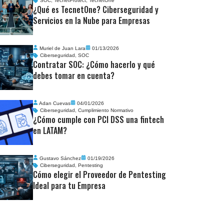
SOC
,
TecnetProtect
,
TecnetOne
¿Qué es TecnetOne? Ciberseguridad y
Servicios en la Nube para Empresas
Muriel de Juan Lara
01/13/2026
Ciberseguridad
,
SOC
Contratar SOC: ¿Cómo hacerlo y qué
debes tomar en cuenta?
Adan Cuevas
04/01/2026
Ciberseguridad
,
Cumplimiento Normativo
¿Cómo cumple con PCI DSS una fintech
en LATAM?
Gustavo Sánchez
01/19/2026
Ciberseguridad
,
Pentesting
Cómo elegir el Proveedor de Pentesting
Ideal para tu Empresa