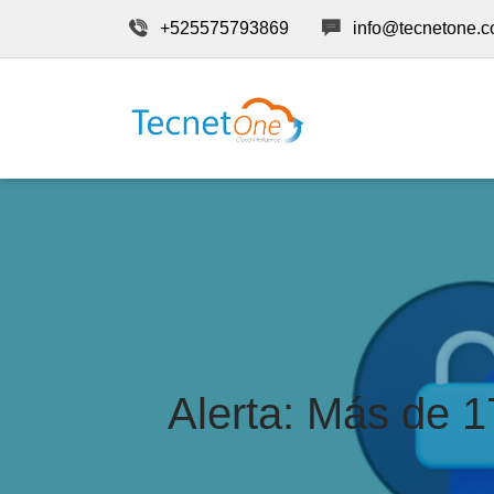
+525575793869
info@tecnetone.
Alerta: Más de 1