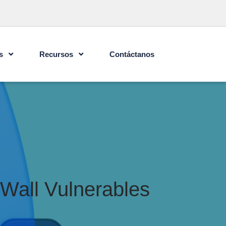
s
Recursos
Contáctanos
cWall Vulnerables