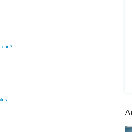
 nube?
tos.
A