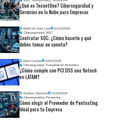
SOC
,
TecnetProtect
,
TecnetOne
¿Qué es TecnetOne? Ciberseguridad y
Servicios en la Nube para Empresas
Muriel de Juan Lara
01/13/2026
Ciberseguridad
,
SOC
Contratar SOC: ¿Cómo hacerlo y qué
debes tomar en cuenta?
Adan Cuevas
04/01/2026
Ciberseguridad
,
Cumplimiento Normativo
¿Cómo cumple con PCI DSS una fintech
en LATAM?
Gustavo Sánchez
01/19/2026
Ciberseguridad
,
Pentesting
Cómo elegir el Proveedor de Pentesting
Ideal para tu Empresa