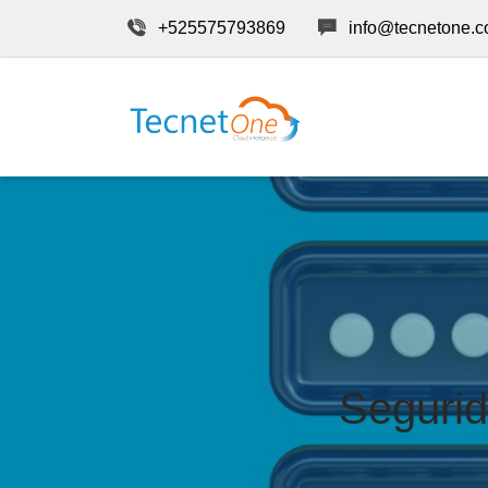
+525575793869
info@tecnetone.
Segurid