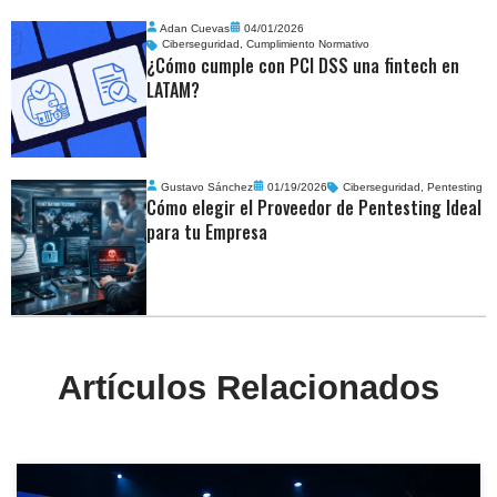
Adan Cuevas
04/01/2026
Ciberseguridad
,
Cumplimiento Normativo
¿Cómo cumple con PCI DSS una fintech en
LATAM?
Gustavo Sánchez
01/19/2026
Ciberseguridad
,
Pentesting
Cómo elegir el Proveedor de Pentesting Ideal
para tu Empresa
Artículos Relacionados