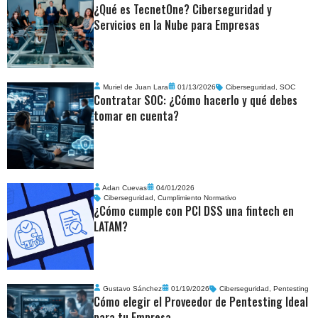
¿Qué es TecnetOne? Ciberseguridad y
Servicios en la Nube para Empresas
Muriel de Juan Lara
01/13/2026
Ciberseguridad
,
SOC
Contratar SOC: ¿Cómo hacerlo y qué debes
tomar en cuenta?
Adan Cuevas
04/01/2026
Ciberseguridad
,
Cumplimiento Normativo
¿Cómo cumple con PCI DSS una fintech en
LATAM?
Gustavo Sánchez
01/19/2026
Ciberseguridad
,
Pentesting
Cómo elegir el Proveedor de Pentesting Ideal
para tu Empresa