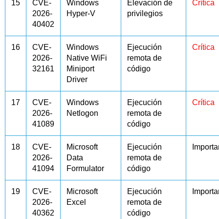
15
CVE-
Windows
Elevación de
Crítica
2026-
Hyper-V
privilegios
40402
16
CVE-
Windows
Ejecución
Crítica
2026-
Native WiFi
remota de
32161
Miniport
código
Driver
17
CVE-
Windows
Ejecución
Crítica
2026-
Netlogon
remota de
41089
código
18
CVE-
Microsoft
Ejecución
Importa
2026-
Data
remota de
41094
Formulator
código
19
CVE-
Microsoft
Ejecución
Importa
2026-
Excel
remota de
40362
código