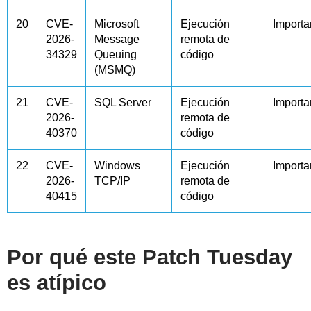
20
CVE-
Microsoft
Ejecución
Importa
2026-
Message
remota de
34329
Queuing
código
(MSMQ)
21
CVE-
SQL Server
Ejecución
Importa
2026-
remota de
40370
código
22
CVE-
Windows
Ejecución
Importa
2026-
TCP/IP
remota de
40415
código
Por qué este Patch Tuesday
es atípico