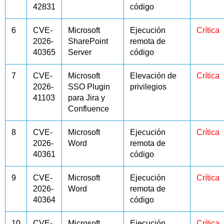
42831
código
6
CVE-
Microsoft
Ejecución
Crítica
2026-
SharePoint
remota de
40365
Server
código
7
CVE-
Microsoft
Elevación de
Crítica
2026-
SSO Plugin
privilegios
41103
para Jira y
Confluence
8
CVE-
Microsoft
Ejecución
Crítica
2026-
Word
remota de
40361
código
9
CVE-
Microsoft
Ejecución
Crítica
2026-
Word
remota de
40364
código
10
CVE-
Microsoft
Ejecución
Crítica