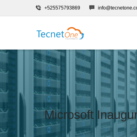
+525575793869
info@tecnetone.
Microsoft Inaugu