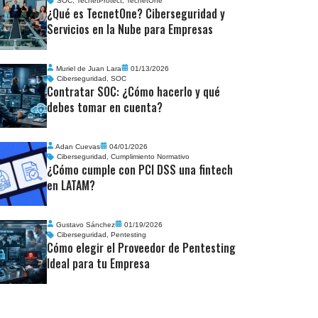
SOC
,
TecnetProtect
,
TecnetOne
¿Qué es TecnetOne? Ciberseguridad y
Servicios en la Nube para Empresas
Muriel de Juan Lara
01/13/2026
Ciberseguridad
,
SOC
Contratar SOC: ¿Cómo hacerlo y qué
debes tomar en cuenta?
Adan Cuevas
04/01/2026
Ciberseguridad
,
Cumplimiento Normativo
¿Cómo cumple con PCI DSS una fintech
en LATAM?
Gustavo Sánchez
01/19/2026
Ciberseguridad
,
Pentesting
Cómo elegir el Proveedor de Pentesting
Ideal para tu Empresa