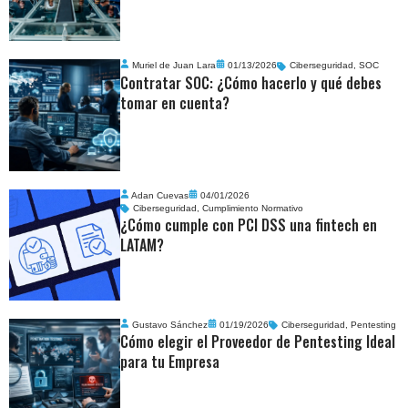
Muriel de Juan Lara
01/13/2026
Ciberseguridad
,
SOC
Contratar SOC: ¿Cómo hacerlo y qué debes
tomar en cuenta?
Adan Cuevas
04/01/2026
Ciberseguridad
,
Cumplimiento Normativo
¿Cómo cumple con PCI DSS una fintech en
LATAM?
Gustavo Sánchez
01/19/2026
Ciberseguridad
,
Pentesting
Cómo elegir el Proveedor de Pentesting Ideal
para tu Empresa