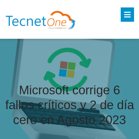
Microsoft corrige 6
fallos críticos y 2 de día
cero en Agosto 2023