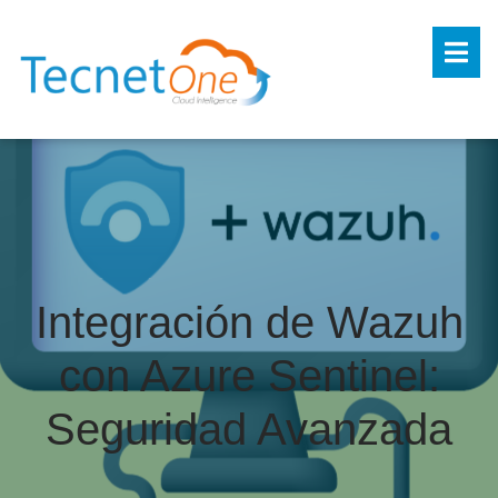
Integración de Wazuh
con Azure Sentinel:
Seguridad Avanzada