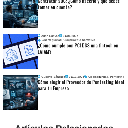
Contratar SOC: ¿Cómo hacerlo y qué debes
tomar en cuenta?
Adan Cuevas
04/01/2026
Ciberseguridad
,
Cumplimiento Normativo
¿Cómo cumple con PCI DSS una fintech en
LATAM?
Gustavo Sánchez
01/19/2026
Ciberseguridad
,
Pentesting
Cómo elegir el Proveedor de Pentesting Ideal
para tu Empresa