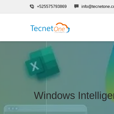
+525575793869
info@tecnetone.
Windows Intellig