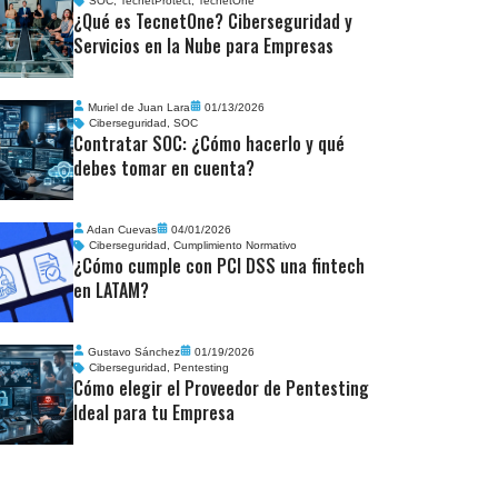
SOC
,
TecnetProtect
,
TecnetOne
¿Qué es TecnetOne? Ciberseguridad y
Servicios en la Nube para Empresas
Muriel de Juan Lara
01/13/2026
Ciberseguridad
,
SOC
Contratar SOC: ¿Cómo hacerlo y qué
debes tomar en cuenta?
Adan Cuevas
04/01/2026
Ciberseguridad
,
Cumplimiento Normativo
¿Cómo cumple con PCI DSS una fintech
en LATAM?
Gustavo Sánchez
01/19/2026
Ciberseguridad
,
Pentesting
Cómo elegir el Proveedor de Pentesting
Ideal para tu Empresa