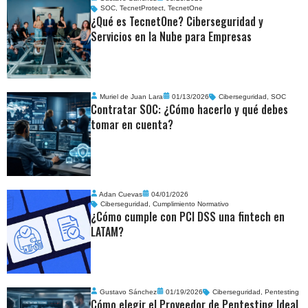
SOC
,
TecnetProtect
,
TecnetOne
¿Qué es TecnetOne? Ciberseguridad y
Servicios en la Nube para Empresas
Muriel de Juan Lara
01/13/2026
Ciberseguridad
,
SOC
Contratar SOC: ¿Cómo hacerlo y qué debes
tomar en cuenta?
Adan Cuevas
04/01/2026
Ciberseguridad
,
Cumplimiento Normativo
¿Cómo cumple con PCI DSS una fintech en
LATAM?
Gustavo Sánchez
01/19/2026
Ciberseguridad
,
Pentesting
Cómo elegir el Proveedor de Pentesting Ideal