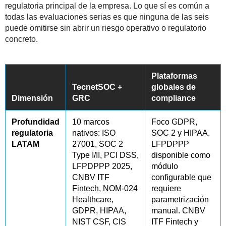
regulatoria principal de la empresa. Lo que sí es común a
todas las evaluaciones serias es que ninguna de las seis
puede omitirse sin abrir un riesgo operativo o regulatorio
concreto.
Plataformas
TecnetSOC +
globales de
Dimensión
GRC
compliance
Profundidad
10 marcos
Foco GDPR,
regulatoria
nativos: ISO
SOC 2 y HIPAA.
LATAM
27001, SOC 2
LFPDPPP
Type I/II, PCI DSS,
disponible como
LFPDPPP 2025,
módulo
CNBV ITF
configurable que
Fintech, NOM-024
requiere
Healthcare,
parametrización
GDPR, HIPAA,
manual. CNBV
NIST CSF, CIS
ITF Fintech y