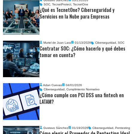
Gustavo Sánchez
03/25/2026
SOC
,
TecnetProtect
,
TecnetOne
¿Qué es TecnetOne? Ciberseguridad y
Servicios en la Nube para Empresas
Muriel de Juan Lara
01/13/2026
Ciberseguridad
,
SOC
Contratar SOC: ¿Cómo hacerlo y qué debes
tomar en cuenta?
Adan Cuevas
04/01/2026
Ciberseguridad
,
Cumplimiento Normativo
¿Cómo cumple con PCI DSS una fintech en
LATAM?
Gustavo Sánchez
01/19/2026
Ciberseguridad
,
Pentesting
Cómo elegir el Proveedor de Pentesting Ideal