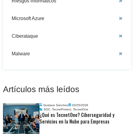
Riesgos informaticos
Microsoft Azure
Ciberataque
Malware
Artículos más leídos
Gustavo Sánchez
03/25/2026
SOC
,
TecnetProtect
,
TecnetOne
¿Qué es TecnetOne? Ciberseguridad y
Servicios en la Nube para Empresas