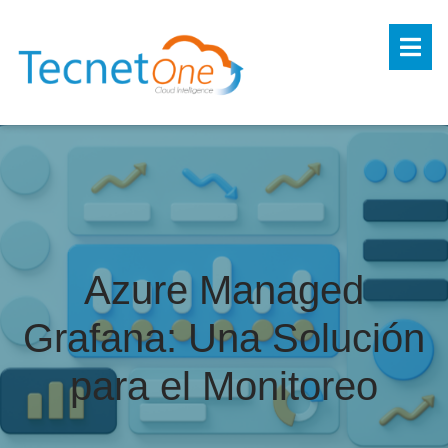
Azure Managed
Grafana: Una Solución
para el Monitoreo