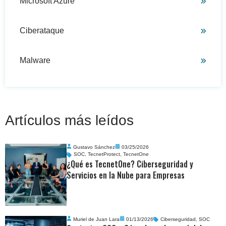
Microsoft Azure
Ciberataque
Malware
Artículos más leídos
Gustavo Sánchez
03/25/2026
SOC
,
TecnetProtect
,
TecnetOne
¿Qué es TecnetOne? Ciberseguridad y
Servicios en la Nube para Empresas
Muriel de Juan Lara
01/13/2026
Ciberseguridad
,
SOC