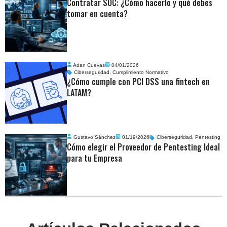
Contratar SOC: ¿Cómo hacerlo y qué debes
tomar en cuenta?
Adan Cuevas
04/01/2026
Ciberseguridad
,
Cumplimiento Normativo
¿Cómo cumple con PCI DSS una fintech en
LATAM?
Gustavo Sánchez
01/19/2026
Ciberseguridad
,
Pentesting
Cómo elegir el Proveedor de Pentesting Ideal
para tu Empresa