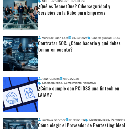
SOC
,
TecnetProtect
,
TecnetOne
¿Qué es TecnetOne? Ciberseguridad y
Servicios en la Nube para Empresas
Muriel de Juan Lara
01/13/2026
Ciberseguridad
,
SOC
Contratar SOC: ¿Cómo hacerlo y qué debes
tomar en cuenta?
Adan Cuevas
04/01/2026
Ciberseguridad
,
Cumplimiento Normativo
¿Cómo cumple con PCI DSS una fintech en
LATAM?
Gustavo Sánchez
01/19/2026
Ciberseguridad
,
Pentesting
Cómo elegir el Proveedor de Pentesting Ideal