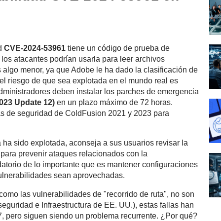
ad
CVE-2024-53961
tiene un código de prueba de
 los atacantes podrían usarla para leer archivos
s algo menor, ya que Adobe le ha dado la clasificación de
 el riesgo de que sea explotada en el mundo real es
administradores deben instalar los parches de emergencia
023 Update 12)
en un plazo máximo de 72 horas.
ías de seguridad de ColdFusion 2021 y 2023 para
 ha sido explotada, aconseja a sus usuarios revisar la
l para prevenir ataques relacionados con la
atorio de lo importante que es mantener configuraciones
vulnerabilidades sean aprovechadas.
 como las vulnerabilidades de "recorrido de ruta", no son
guridad e Infraestructura de EE. UU.), estas fallas han
, pero siguen siendo un problema recurrente. ¿Por qué?