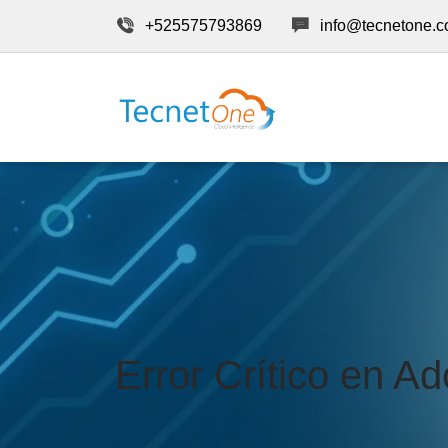
+525575793869
info@tecnetone.
Error Crítico en 