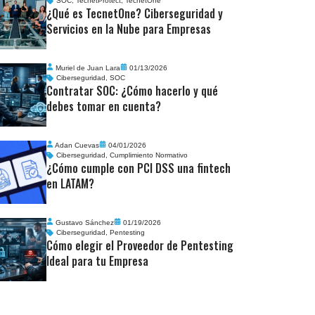
SOC
,
TecnetProtect
,
TecnetOne
¿Qué es TecnetOne? Ciberseguridad y
Servicios en la Nube para Empresas
Muriel de Juan Lara
01/13/2026
Ciberseguridad
,
SOC
Contratar SOC: ¿Cómo hacerlo y qué
debes tomar en cuenta?
Adan Cuevas
04/01/2026
Ciberseguridad
,
Cumplimiento Normativo
¿Cómo cumple con PCI DSS una fintech
en LATAM?
Gustavo Sánchez
01/19/2026
Ciberseguridad
,
Pentesting
Cómo elegir el Proveedor de Pentesting
Ideal para tu Empresa