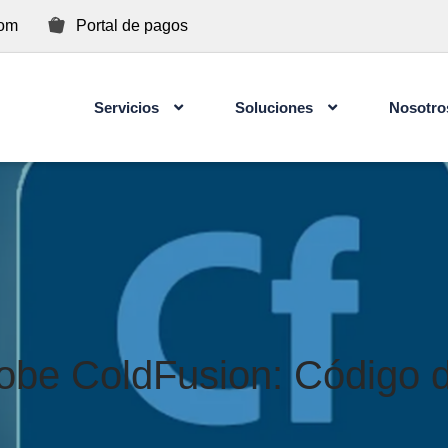
com
Portal de pagos
Servicios
Soluciones
Nosotro
Concientización de Ciberseguridad para Usuarios
Adobe ColdFusion: Código 