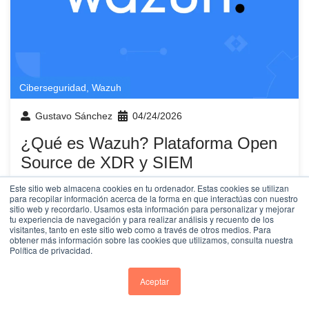
Ciberseguridad
,
Wazuh
Gustavo Sánchez
04/24/2026
¿Qué es Wazuh? Plataforma Open
Source de XDR y SIEM
Wazuh es una plataforma de seguridad de código
Este sitio web almacena cookies en tu ordenador. Estas cookies se utilizan
para recopilar información acerca de la forma en que interactúas con nuestro
abierto que unifica capacidades de XDR (detección y
sitio web y recordarlo. Usamos esta información para personalizar y mejorar
tu experiencia de navegación y para realizar análisis y recuento de los
visitantes, tanto en este sitio web como a través de otros medios. Para
Leer más
obtener más información sobre las cookies que utilizamos, consulta nuestra
Política de privacidad.
Aceptar