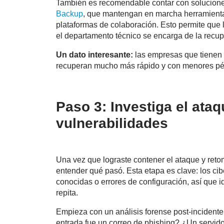
También es recomendable contar con solucion
Backup
, que mantengan en marcha herramientas
plataformas de colaboración. Esto permite que
el departamento técnico se encarga de la recupe
Un dato interesante:
las empresas que tienen 
recuperan mucho más rápido y con menores pé
Paso 3: Investiga el ataq
vulnerabilidades
Una vez que log
raste contener el ataque y reto
entender qué pasó. Esta etapa es clave: los ci
conocidas o errores de configuración, así que id
repita.
Empieza con un análisis forense post-incidente
entrada fue un correo de phishing? ¿Un servido