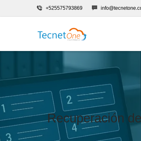
+525575793869
info@tecnetone.
Recuperación d