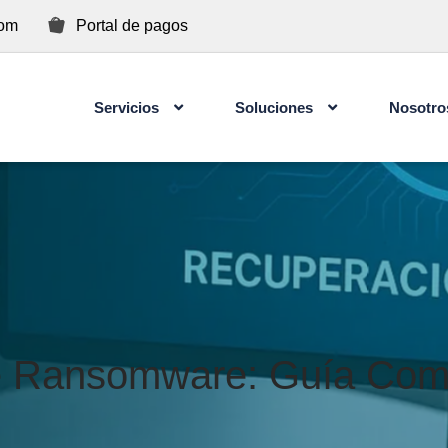
com
Portal de pagos
Servicios
Soluciones
Nosotro
Concientización de Ciberseguridad para Usuarios
e Ransomware: Guía Comp