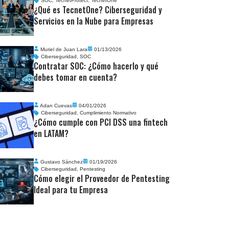
SOC
,
TecnetProtect
,
TecnetOne
¿Qué es TecnetOne? Ciberseguridad y
Servicios en la Nube para Empresas
Muriel de Juan Lara
01/13/2026
Ciberseguridad
,
SOC
Contratar SOC: ¿Cómo hacerlo y qué
debes tomar en cuenta?
Adan Cuevas
04/01/2026
Ciberseguridad
,
Cumplimiento Normativo
¿Cómo cumple con PCI DSS una fintech
en LATAM?
Gustavo Sánchez
01/19/2026
Ciberseguridad
,
Pentesting
Cómo elegir el Proveedor de Pentesting
Ideal para tu Empresa