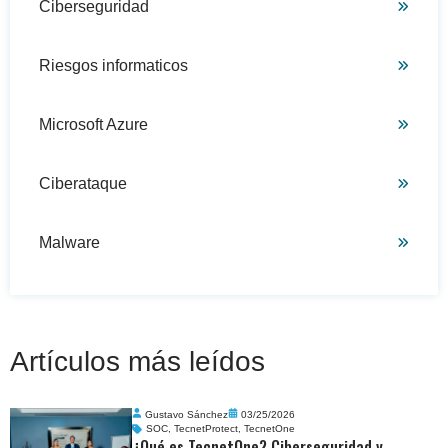
Ciberseguridad
Riesgos informaticos
Microsoft Azure
Ciberataque
Malware
Artículos más leídos
Gustavo Sánchez
03/25/2026
SOC
,
TecnetProtect
,
TecnetOne
¿Qué es TecnetOne? Ciberseguridad y