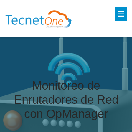
Monitoreo de
Enrutadores de Red
con OpManager