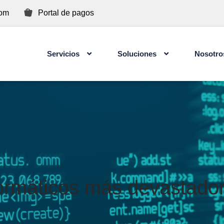
com
Portal de pagos
Servicios
Soluciones
Nosotro
Concientización de Ciberseguridad para Usuarios
formáticos más devastadore