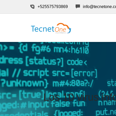
+525575793869
info@tecnetone.
Los 10 virus in