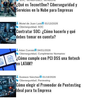
SOC
,
TecnetProtect
,
TecnetOne
¿Qué es TecnetOne? Ciberseguridad y
Servicios en la Nube para Empresas
Muriel de Juan Lara
01/13/2026
Ciberseguridad
,
SOC
Contratar SOC: ¿Cómo hacerlo y qué
debes tomar en cuenta?
Adan Cuevas
04/01/2026
Ciberseguridad
,
Cumplimiento Normativo
¿Cómo cumple con PCI DSS una fintech
en LATAM?
Gustavo Sánchez
01/19/2026
Ciberseguridad
,
Pentesting
Cómo elegir el Proveedor de Pentesting
Ideal para tu Empresa