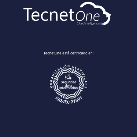
TecnetOne está certificado en: