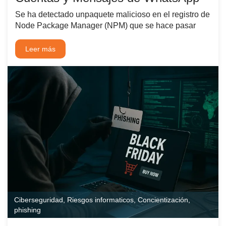
Se ha detectado unpaquete malicioso en el registro de
Node Package Manager (NPM) que se hace pasar
Leer más
Ciberseguridad
,
Riesgos informaticos
,
Concientización
,
phishing