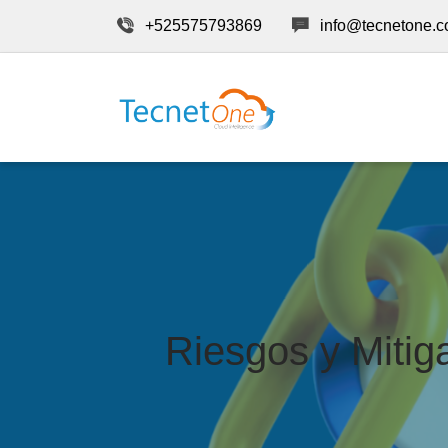
+525575793869
info@tecnetone.
Riesgos y Mitig