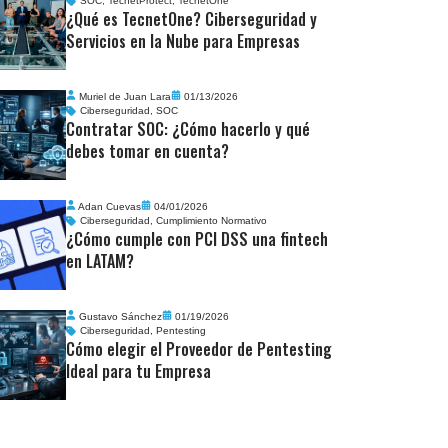
SOC
,
TecnetProtect
,
TecnetOne
¿Qué es TecnetOne? Ciberseguridad y
Servicios en la Nube para Empresas
Muriel de Juan Lara
01/13/2026
Ciberseguridad
,
SOC
Contratar SOC: ¿Cómo hacerlo y qué
debes tomar en cuenta?
Adan Cuevas
04/01/2026
Ciberseguridad
,
Cumplimiento Normativo
¿Cómo cumple con PCI DSS una fintech
en LATAM?
Gustavo Sánchez
01/19/2026
Ciberseguridad
,
Pentesting
Cómo elegir el Proveedor de Pentesting
Ideal para tu Empresa