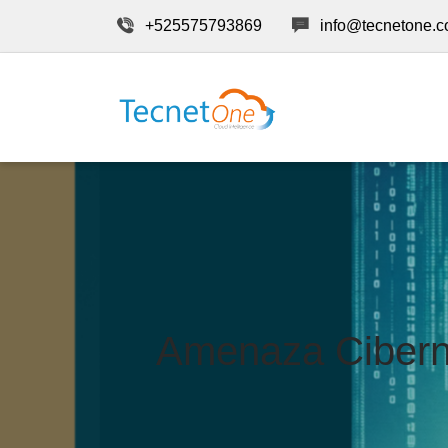
+525575793869
info@tecnetone.
Amenaza Ciberné