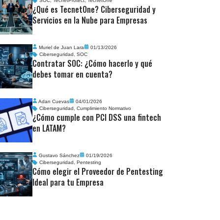
SOC
,
TecnetProtect
,
TecnetOne
¿Qué es TecnetOne? Ciberseguridad y
Servicios en la Nube para Empresas
Muriel de Juan Lara
01/13/2026
Ciberseguridad
,
SOC
Contratar SOC: ¿Cómo hacerlo y qué
debes tomar en cuenta?
Adan Cuevas
04/01/2026
Ciberseguridad
,
Cumplimiento Normativo
¿Cómo cumple con PCI DSS una fintech
en LATAM?
Gustavo Sánchez
01/19/2026
Ciberseguridad
,
Pentesting
Cómo elegir el Proveedor de Pentesting
Ideal para tu Empresa