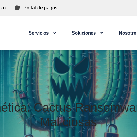
com
Portal de pagos
Servicios
Soluciones
Nosotro
Concientización de Ciberseguridad para Usuarios
tica: Cactus Ransomwar
Maliciosas