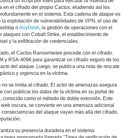
tiliza un script por lotes para ejecutar la muestra de
 en el cifrado del propio Cactus, eludiendo así los
rofundamente en el sistema. Esta cadena de ataque es
o la explotación de vulnerabilidades de VPN, el uso de
ashtop o
AnyDesk
, la gestión de operaciones con el
ataques con Cobalt Strike, el establecimiento de
el y la exfiltración de credenciales.
trado, el Cactus Ransomware procede con el cifrado.
M y RSA-4096 para garantizar un cifrado seguro de los
acto del ataque. Luego, se publica una nota de rescate
ánico y urgencia en la víctima.
no se limita al cifrado. El actor de amenazas asegura
con publicar los datos de la víctima en su portal de
te, conocido como el método de doble extorsión. Este
 la web oscura, se convierte en una amenaza adicional
as consecuencias del ataque vayan más allá del cifrado,
eputación.
ntiza su presencia duradera en el sistema
a tarea programada llamada "Tarea de verificación de