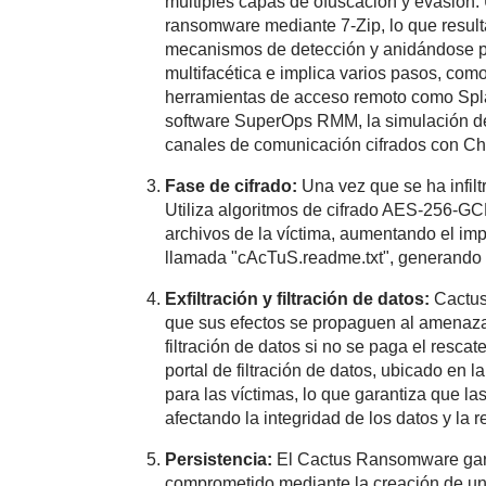
múltiples capas de ofuscación y evasión. U
ransomware mediante 7-Zip, lo que resulta
mecanismos de detección y anidándose p
multifacética e implica varios pasos, com
herramientas de acceso remoto como Spl
software SuperOps RMM, la simulación de 
canales de comunicación cifrados con Chis
Fase de cifrado:
Una vez que se ha infil
Utiliza algoritmos de cifrado AES-256-GC
archivos de la víctima, aumentando el imp
llamada "cAcTuS.readme.txt", generando p
Exfiltración y filtración de datos:
Cactus 
que sus efectos se propaguen al amenazar 
filtración de datos si no se paga el resca
portal de filtración de datos, ubicado en
para las víctimas, lo que garantiza que l
afectando la integridad de los datos y la r
Persistencia:
El Cactus Ransomware gara
comprometido mediante la creación de un