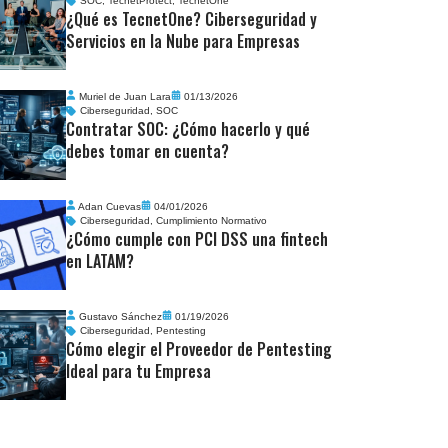
SOC
,
TecnetProtect
,
TecnetOne
¿Qué es TecnetOne? Ciberseguridad y
Servicios en la Nube para Empresas
Muriel de Juan Lara
01/13/2026
Ciberseguridad
,
SOC
Contratar SOC: ¿Cómo hacerlo y qué
debes tomar en cuenta?
Adan Cuevas
04/01/2026
Ciberseguridad
,
Cumplimiento Normativo
¿Cómo cumple con PCI DSS una fintech
en LATAM?
Gustavo Sánchez
01/19/2026
Ciberseguridad
,
Pentesting
Cómo elegir el Proveedor de Pentesting
Ideal para tu Empresa