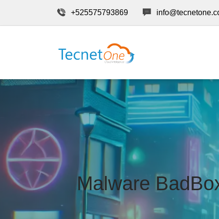
+525575793869
info@tecnetone.
Malware BadBox 