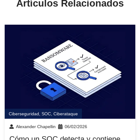
Artículos Relacionados
Ciberseguridad
,
SOC
,
Ciberataque
Alexander Chapellin
06/02/2026
Cómo un SOC detecta y contiene