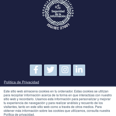
Política de Privacidad
Este sitio web almacena cookies en tu ordenador. Estas cookies se utilizan
Política de SGSI
para recopilar información acerca de la forma en que interactúas con nuestro
sitio web y recordarlo. Usamos esta información para personalizar y mejorar
tu experiencia de navegación y para realizar análisis y recuento de los
visitantes, tanto en este sitio web como a través de otros medios. Para
Suscríbete a TecnetBlog
obtener más información sobre las cookies que utilizamos, consulta nuestra
Política de privacidad.