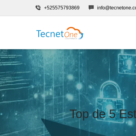
+525575793869
info@tecnetone.
Top de 5 Est