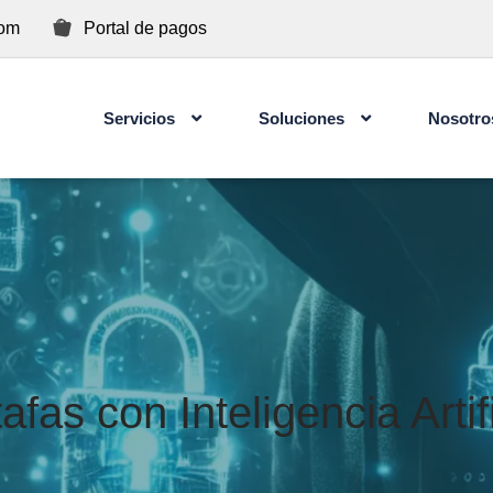
com
Portal de pagos
Servicios
Soluciones
Nosotro
Concientización de Ciberseguridad para Usuarios
afas con Inteligencia Artif