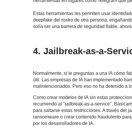
herramientas en lugares como Telegram que per
Estas herramientas les permiten usar identida
deepfake del rostro de otra persona, engañando
solía ser una barrera de seguridad fiable, ahor
4.
Jailbreak-as-a-Servi
Normalmente, si le preguntas a una IA cómo fab
útil. Las empresas de IA han implementado bar
malintencionados. Pero eso no ha detenido a lo
Como crear modelos de IA sin estas proteccione
recurriendo al "jailbreak-as-a-service". Básica
para saltarse estas restricciones. A través del 
ransomware o crear contenido fraudulento para
por los desarrolladores de IA.