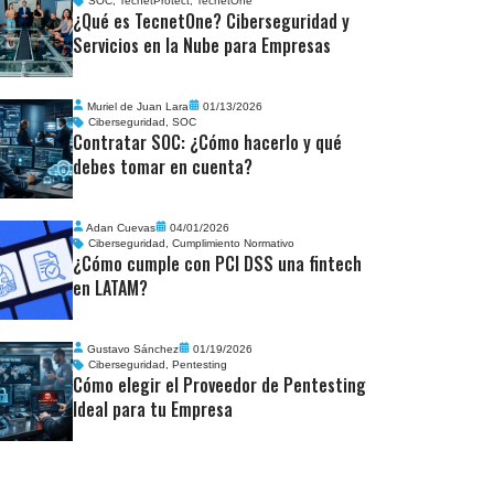
SOC
,
TecnetProtect
,
TecnetOne
¿Qué es TecnetOne? Ciberseguridad y
Servicios en la Nube para Empresas
Muriel de Juan Lara
01/13/2026
Ciberseguridad
,
SOC
Contratar SOC: ¿Cómo hacerlo y qué
debes tomar en cuenta?
Adan Cuevas
04/01/2026
Ciberseguridad
,
Cumplimiento Normativo
¿Cómo cumple con PCI DSS una fintech
en LATAM?
Gustavo Sánchez
01/19/2026
Ciberseguridad
,
Pentesting
Cómo elegir el Proveedor de Pentesting
Ideal para tu Empresa