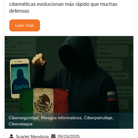
cibernéticas evolucionan más rápido que muchas
defensas
Leer más
Ciberseguridad
,
Riesgos informaticos
,
Ciberpatrullaje
,
Ciberataque
Scarlet Mendoza
05/15/2025