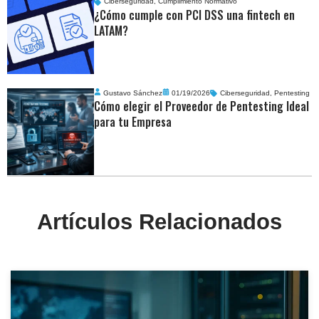
Ciberseguridad
,
Cumplimiento Normativo
¿Cómo cumple con PCI DSS una fintech en
LATAM?
Gustavo Sánchez
01/19/2026
Ciberseguridad
,
Pentesting
Cómo elegir el Proveedor de Pentesting Ideal
para tu Empresa
Artículos Relacionados