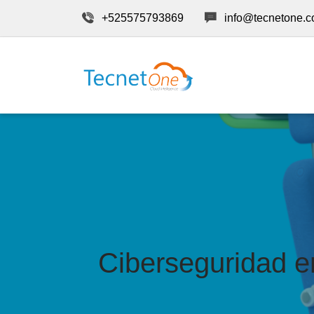
+525575793869
info@tecnetone.
Ciberseguridad e