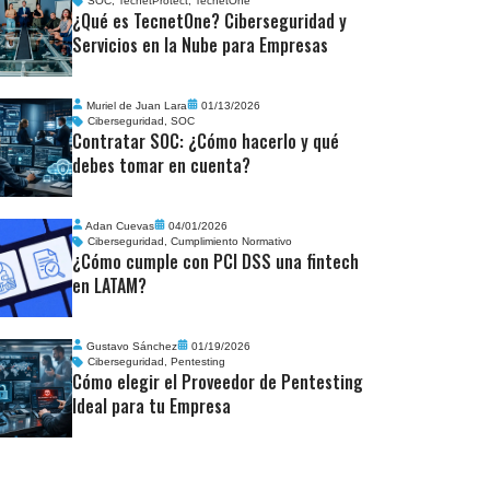
SOC
,
TecnetProtect
,
TecnetOne
¿Qué es TecnetOne? Ciberseguridad y
Servicios en la Nube para Empresas
Muriel de Juan Lara
01/13/2026
Ciberseguridad
,
SOC
Contratar SOC: ¿Cómo hacerlo y qué
debes tomar en cuenta?
Adan Cuevas
04/01/2026
Ciberseguridad
,
Cumplimiento Normativo
¿Cómo cumple con PCI DSS una fintech
en LATAM?
Gustavo Sánchez
01/19/2026
Ciberseguridad
,
Pentesting
Cómo elegir el Proveedor de Pentesting
Ideal para tu Empresa