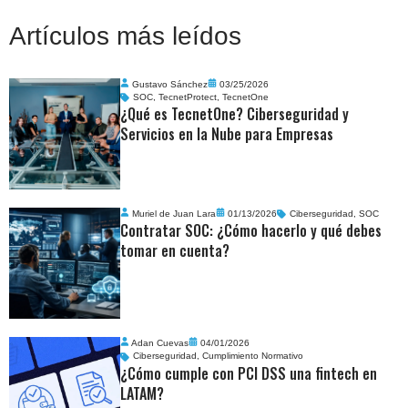
Artículos más leídos
Gustavo Sánchez
03/25/2026
SOC
,
TecnetProtect
,
TecnetOne
¿Qué es TecnetOne? Ciberseguridad y
Servicios en la Nube para Empresas
Muriel de Juan Lara
01/13/2026
Ciberseguridad
,
SOC
Contratar SOC: ¿Cómo hacerlo y qué debes
tomar en cuenta?
Adan Cuevas
04/01/2026
Ciberseguridad
,
Cumplimiento Normativo
¿Cómo cumple con PCI DSS una fintech en
LATAM?