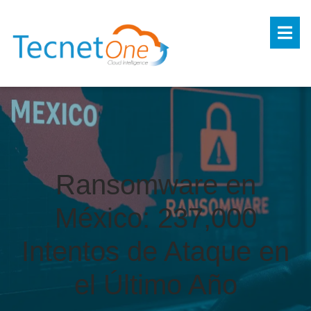
Ransomware en
México: 237,000
Intentos de Ataque en
el Último Año