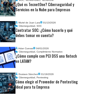
SOC
,
TecnetProtect
,
TecnetOne
¿Qué es TecnetOne? Ciberseguridad y
Servicios en la Nube para Empresas
Muriel de Juan Lara
01/13/2026
Ciberseguridad
,
SOC
Contratar SOC: ¿Cómo hacerlo y qué
debes tomar en cuenta?
Adan Cuevas
04/01/2026
Ciberseguridad
,
Cumplimiento Normativo
¿Cómo cumple con PCI DSS una fintech
en LATAM?
Gustavo Sánchez
01/19/2026
Ciberseguridad
,
Pentesting
Cómo elegir el Proveedor de Pentesting
Ideal para tu Empresa