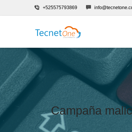
+525575793869
info@tecnetone.
Campaña malici