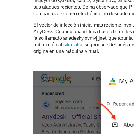
incluyendo QakBot, IcedID, SystemBC, SmokeLoa
sus ataques recientes. Se ha observado que P
campañas de correo electrónico no deseado que 
El vector de infección inicial más reciente in
AnyDesk. Cuando una víctima hace clic en los r
falso llamado anadesky.ovmv[.]net, que apunta 
redirección al
sitio falso
se produce después de ve
origina en una máquina virtual.