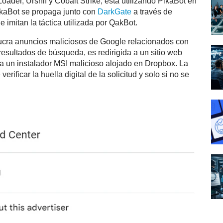
der, Ursnif y Cobalt Strike, está utilizando PikaBot en
ikaBot se propaga junto con
DarkGate
a través de
imitan la táctica utilizada por QakBot.
volucra anuncios maliciosos de Google relacionados con
esultados de búsqueda, es redirigida a un sitio web
a un instalador MSI malicioso alojado en Dropbox. La
rificar la huella digital de la solicitud y solo si no se