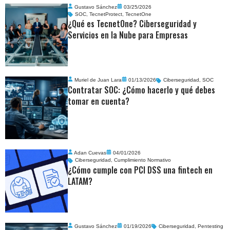
Gustavo Sánchez
03/25/2026
SOC
,
TecnetProtect
,
TecnetOne
¿Qué es TecnetOne? Ciberseguridad y
Servicios en la Nube para Empresas
Muriel de Juan Lara
01/13/2026
Ciberseguridad
,
SOC
Contratar SOC: ¿Cómo hacerlo y qué debes
tomar en cuenta?
Adan Cuevas
04/01/2026
Ciberseguridad
,
Cumplimiento Normativo
¿Cómo cumple con PCI DSS una fintech en
LATAM?
Gustavo Sánchez
01/19/2026
Ciberseguridad
,
Pentesting