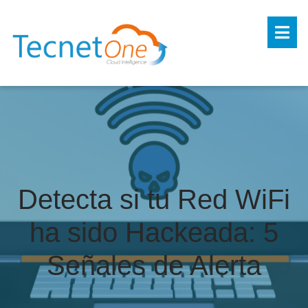
Detecta si tu Red WiFi
ha sido Hackeada: 5
Señales de Alerta