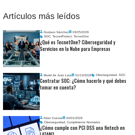
Artículos más leídos
Gustavo Sánchez
03/25/2026
SOC
,
TecnetProtect
,
TecnetOne
¿Qué es TecnetOne? Ciberseguridad y
Servicios en la Nube para Empresas
Muriel de Juan Lara
01/13/2026
Ciberseguridad
,
SOC
Contratar SOC: ¿Cómo hacerlo y qué debes
tomar en cuenta?
Adan Cuevas
04/01/2026
Ciberseguridad
,
Cumplimiento Normativo
¿Cómo cumple con PCI DSS una fintech en
LATAM?