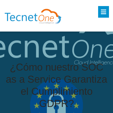
¿Cómo nuestro SOC
as a Service Garantiza
el Cumplimiento
GDPR?