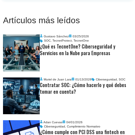
Artículos más leídos
Gustavo Sánchez
03/25/2026
SOC
,
TecnetProtect
,
TecnetOne
¿Qué es TecnetOne? Ciberseguridad y
Servicios en la Nube para Empresas
Muriel de Juan Lara
01/13/2026
Ciberseguridad
,
SOC
Contratar SOC: ¿Cómo hacerlo y qué debes
tomar en cuenta?
Adan Cuevas
04/01/2026
Ciberseguridad
,
Cumplimiento Normativo
¿Cómo cumple con PCI DSS una fintech en