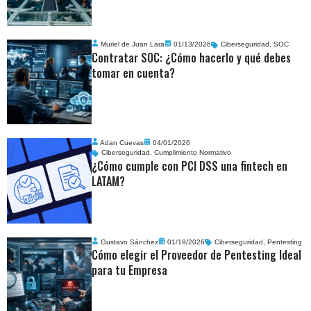
Muriel de Juan Lara
01/13/2026
Ciberseguridad
,
SOC
Contratar SOC: ¿Cómo hacerlo y qué debes
tomar en cuenta?
Adan Cuevas
04/01/2026
Ciberseguridad
,
Cumplimiento Normativo
¿Cómo cumple con PCI DSS una fintech en
LATAM?
Gustavo Sánchez
01/19/2026
Ciberseguridad
,
Pentesting
Cómo elegir el Proveedor de Pentesting Ideal
para tu Empresa