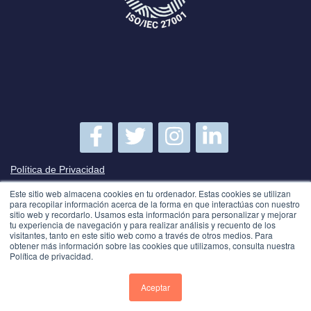
Política de Privacidad
Este sitio web almacena cookies en tu ordenador. Estas cookies se utilizan
Política de SGSI
para recopilar información acerca de la forma en que interactúas con nuestro
sitio web y recordarlo. Usamos esta información para personalizar y mejorar
tu experiencia de navegación y para realizar análisis y recuento de los
visitantes, tanto en este sitio web como a través de otros medios. Para
Suscríbete a TecnetBlog
obtener más información sobre las cookies que utilizamos, consulta nuestra
Política de privacidad.
Aceptar