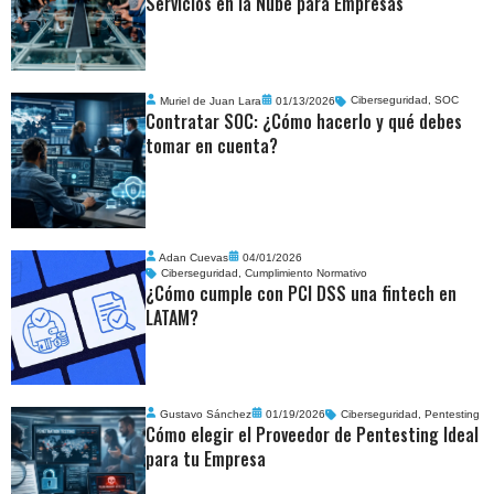
Servicios en la Nube para Empresas
Muriel de Juan Lara
01/13/2026
Ciberseguridad
,
SOC
Contratar SOC: ¿Cómo hacerlo y qué debes
tomar en cuenta?
Adan Cuevas
04/01/2026
Ciberseguridad
,
Cumplimiento Normativo
¿Cómo cumple con PCI DSS una fintech en
LATAM?
Gustavo Sánchez
01/19/2026
Ciberseguridad
,
Pentesting
Cómo elegir el Proveedor de Pentesting Ideal
para tu Empresa