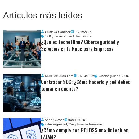
Artículos más leídos
Gustavo Sánchez
03/25/2026
SOC
,
TecnetProtect
,
TecnetOne
¿Qué es TecnetOne? Ciberseguridad y
Servicios en la Nube para Empresas
Muriel de Juan Lara
01/13/2026
Ciberseguridad
,
SOC
Contratar SOC: ¿Cómo hacerlo y qué debes
tomar en cuenta?
Adan Cuevas
04/01/2026
Ciberseguridad
,
Cumplimiento Normativo
¿Cómo cumple con PCI DSS una fintech en
LATAM?