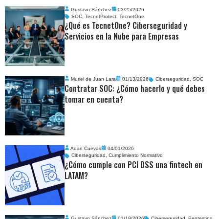
Gustavo Sánchez
03/25/2026
SOC
,
TecnetProtect
,
TecnetOne
¿Qué es TecnetOne? Ciberseguridad y
Servicios en la Nube para Empresas
Muriel de Juan Lara
01/13/2026
Ciberseguridad
,
SOC
Contratar SOC: ¿Cómo hacerlo y qué debes
tomar en cuenta?
Adan Cuevas
04/01/2026
Ciberseguridad
,
Cumplimiento Normativo
¿Cómo cumple con PCI DSS una fintech en
LATAM?
Gustavo Sánchez
01/19/2026
Ciberseguridad
,
Pentesting