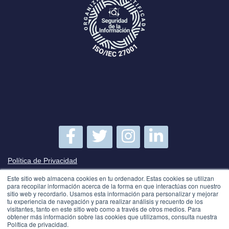
Política de Privacidad
Este sitio web almacena cookies en tu ordenador. Estas cookies se utilizan
Política de SGSI
para recopilar información acerca de la forma en que interactúas con nuestro
sitio web y recordarlo. Usamos esta información para personalizar y mejorar
tu experiencia de navegación y para realizar análisis y recuento de los
visitantes, tanto en este sitio web como a través de otros medios. Para
Suscríbete a TecnetBlog
obtener más información sobre las cookies que utilizamos, consulta nuestra
Política de privacidad.